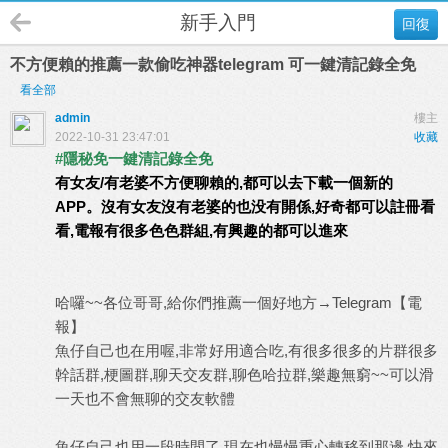
新手入門
回復
不方便賴的推薦一款偷吃神器telegram 可一鍵清記錄全免
看全部
admin
樓主
2022-10-31 23:47:01
收藏
#隱秘免一鍵清記錄全免
有女友/有老婆不方便聊賴的,都可以去下載一個新的
APP。沒有女友沒有老婆的也没有開係,好奇都可以註冊看
看,電報有很多色色群組,有興趣的都可以進來
哈囉~~各位哥哥,給你們推薦一個好地方→Telegram【電
報】
魚仔自己也在用喔,非常好用適合吃,有很多很多的片群很多
幹話群,梗圖群,聊天交友群,聊色哈拉群,樂趣無窮~~可以滑
一天也不會無聊的交友軟體
魚仔自己也用一段時間了,現在也慢慢重心轉移到那邊,快來